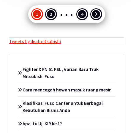
…
Paginasi
1
2
4
pos
Tweets by dealmitsubishi
Fighter X FN 61 FSL, Varian Baru Truk
Mitsubishi Fuso
Cara mencegah hewan masuk ruang mesin
Klasifikasi Fuso Canter untuk Berbagai
Kebutuhan Bisnis Anda
Apa itu Uji KIR ke 1?