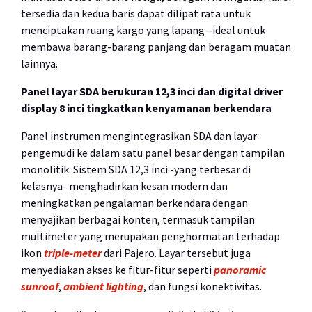
tersedia dan kedua baris dapat dilipat rata untuk
menciptakan ruang kargo yang lapang –ideal untuk
membawa barang-barang panjang dan beragam muatan
lainnya.
Panel layar SDA berukuran 12,3 inci dan digital driver
display 8 inci tingkatkan kenyamanan berkendara
Panel instrumen mengintegrasikan SDA dan layar
pengemudi ke dalam satu panel besar dengan tampilan
monolitik. Sistem SDA 12,3 inci -yang terbesar di
kelasnya- menghadirkan kesan modern dan
meningkatkan pengalaman berkendara dengan
menyajikan berbagai konten, termasuk tampilan
multimeter yang merupakan penghormatan terhadap
ikon
triple-meter
dari Pajero. Layar tersebut juga
menyediakan akses ke fitur-fitur seperti
panoramic
sunroof
,
ambient lighting
, dan fungsi konektivitas.