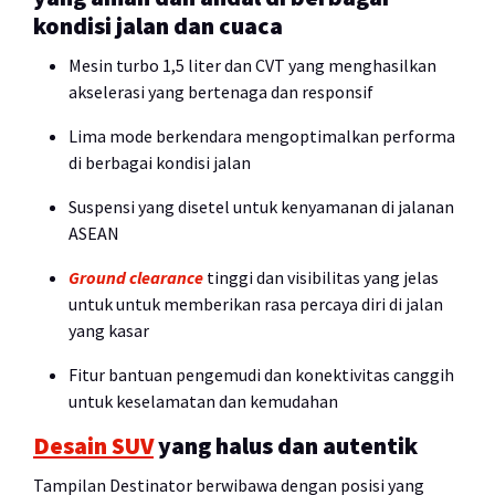
kondisi jalan dan cuaca
Mesin turbo 1,5 liter dan CVT yang menghasilkan
akselerasi yang bertenaga dan responsif
Lima mode berkendara mengoptimalkan performa
di berbagai kondisi jalan
Suspensi yang disetel untuk kenyamanan di jalanan
ASEAN
Ground clearance
tinggi dan visibilitas yang jelas
untuk untuk memberikan rasa percaya diri di jalan
yang kasar
Fitur bantuan pengemudi dan konektivitas canggih
untuk keselamatan dan kemudahan
Desain SUV
yang halus dan autentik
Tampilan Destinator berwibawa dengan posisi yang