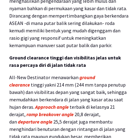
menghasilkan pengendaraan yang lebih mulus dan
nyaman bahkan di permukaan yang kasar dan tidak rata.
Dirancang dengan mempertimbangkan gaya berkendara
ASEAN -di mana putar balik sering dilakukan- roda
kemudi memiliki bentuk yang mudah digenggam dan
rasio gigi yang responsif untuk meningkatkan
kemampuan manuver saat putar balik dan parkir.
Ground clearance tinggi dan visibilitas jelas untuk
rasa percaya diri di jalan tidak rata
All-New Destinator menawarkan
ground
clearance
tinggi yakni 214 mm (244 mm tanpa penutup
bawah) dan visibilitas depan yang sangat baik, sehingga
memudahkan berkendara di jalan yang kasar atau saat
hujan deras.
Approach angle
terbaik di kelasnya 21
derajat,
ramp breakover angle
20,8 derajat,
dan
departure angle
25,5 derajat juga membantu
menghindari benuturan dengan rintangan di jalan yang
tidak rata maupun gundukan besar, memberikan