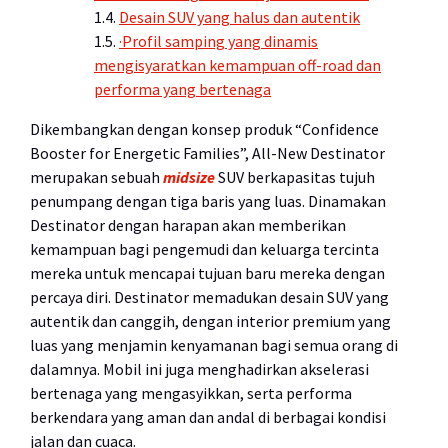
Desain SUV yang halus dan autentik
·Profil samping yang dinamis
mengisyaratkan kemampuan off-road dan
performa yang bertenaga
Dikembangkan dengan konsep produk “Confidence
Booster for Energetic Families”, All-New Destinator
merupakan sebuah
midsize
SUV berkapasitas tujuh
penumpang dengan tiga baris yang luas. Dinamakan
Destinator dengan harapan akan memberikan
kemampuan bagi pengemudi dan keluarga tercinta
mereka untuk mencapai tujuan baru mereka dengan
percaya diri. Destinator memadukan desain SUV yang
autentik dan canggih, dengan interior premium yang
luas yang menjamin kenyamanan bagi semua orang di
dalamnya. Mobil ini juga menghadirkan akselerasi
bertenaga yang mengasyikkan, serta performa
berkendara yang aman dan andal di berbagai kondisi
jalan dan cuaca.