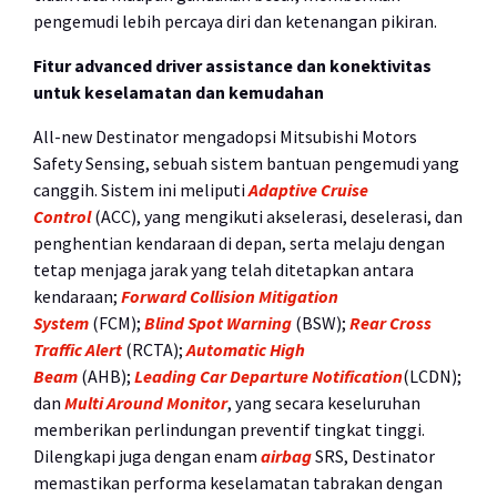
pengemudi lebih percaya diri dan ketenangan pikiran.
Fitur advanced driver assistance dan konektivitas
untuk keselamatan dan kemudahan
All-new Destinator mengadopsi Mitsubishi Motors
Safety Sensing, sebuah sistem bantuan pengemudi yang
canggih. Sistem ini meliputi
Adaptive Cruise
Control
(ACC), yang mengikuti akselerasi, deselerasi, dan
penghentian kendaraan di depan, serta melaju dengan
tetap menjaga jarak yang telah ditetapkan antara
kendaraan;
Forward Collision Mitigation
System
(FCM);
Blind Spot Warning
(BSW);
Rear Cross
Traffic Alert
(RCTA);
Automatic High
Beam
(AHB);
Leading Car Departure Notification
(LCDN);
dan
Multi Around Monitor
, yang secara keseluruhan
memberikan perlindungan preventif tingkat tinggi.
Dilengkapi juga dengan enam
airbag
SRS, Destinator
memastikan performa keselamatan tabrakan dengan