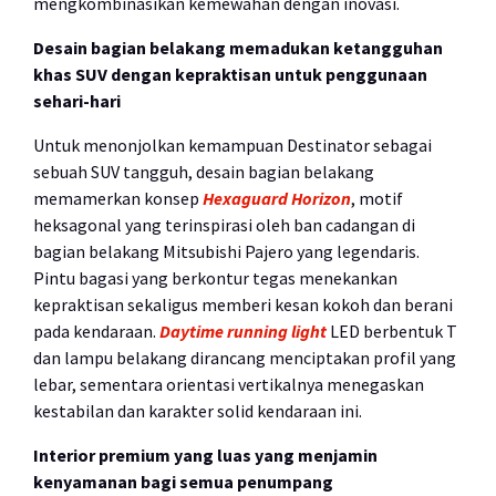
mengkombinasikan kemewahan dengan inovasi.
Desain bagian belakang memadukan ketangguhan
khas SUV dengan kepraktisan untuk penggunaan
sehari-hari
Untuk menonjolkan kemampuan Destinator sebagai
sebuah SUV tangguh, desain bagian belakang
memamerkan konsep
Hexaguard Horizon
, motif
heksagonal yang terinspirasi oleh ban cadangan di
bagian belakang Mitsubishi Pajero yang legendaris.
Pintu bagasi yang berkontur tegas menekankan
kepraktisan sekaligus memberi kesan kokoh dan berani
pada kendaraan.
Daytime running light
LED berbentuk T
dan lampu belakang dirancang menciptakan profil yang
lebar, sementara orientasi vertikalnya menegaskan
kestabilan dan karakter solid kendaraan ini.
Interior premium yang luas yang menjamin
kenyamanan bagi semua penumpang