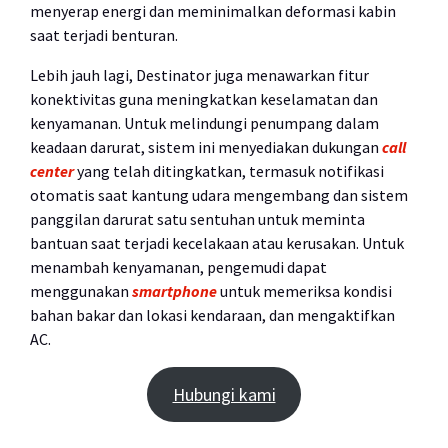
menyerap energi dan meminimalkan deformasi kabin
saat terjadi benturan.
Lebih jauh lagi, Destinator juga menawarkan fitur
konektivitas guna meningkatkan keselamatan dan
kenyamanan. Untuk melindungi penumpang dalam
keadaan darurat, sistem ini menyediakan dukungan
call
center
yang telah ditingkatkan, termasuk notifikasi
otomatis saat kantung udara mengembang dan sistem
panggilan darurat satu sentuhan untuk meminta
bantuan saat terjadi kecelakaan atau kerusakan. Untuk
menambah kenyamanan, pengemudi dapat
menggunakan
smartphone
untuk memeriksa kondisi
bahan bakar dan lokasi kendaraan, dan mengaktifkan
AC.
Hubungi kami