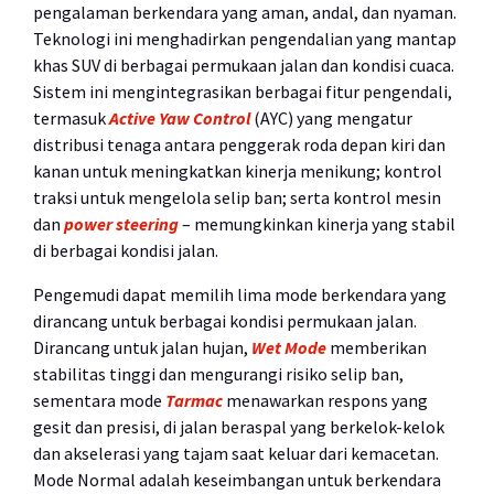
pengalaman berkendara yang aman, andal, dan nyaman.
Teknologi ini menghadirkan pengendalian yang mantap
khas SUV di berbagai permukaan jalan dan kondisi cuaca.
Sistem ini mengintegrasikan berbagai fitur pengendali,
termasuk
Active Yaw Control
(AYC) yang mengatur
distribusi tenaga antara penggerak roda depan kiri dan
kanan untuk meningkatkan kinerja menikung; kontrol
traksi untuk mengelola selip ban; serta kontrol mesin
dan
power steering
– memungkinkan kinerja yang stabil
di berbagai kondisi jalan.
Pengemudi dapat memilih lima mode berkendara yang
dirancang untuk berbagai kondisi permukaan jalan.
Dirancang untuk jalan hujan,
Wet Mode
memberikan
stabilitas tinggi dan mengurangi risiko selip ban,
sementara mode
Tarmac
menawarkan respons yang
gesit dan presisi, di jalan beraspal yang berkelok-kelok
dan akselerasi yang tajam saat keluar dari kemacetan.
Mode Normal adalah keseimbangan untuk berkendara