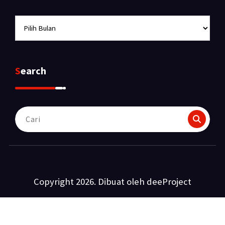
Archives
Search
Pencarian
untuk:
Copyright 2026. Dibuat oleh deeProject