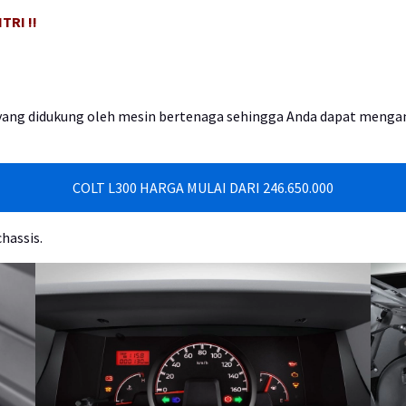
TRI !!
as yang didukung oleh mesin bertenaga sehingga Anda dapat meng
COLT L300 HARGA MULAI DARI 246.650.000
chassis.