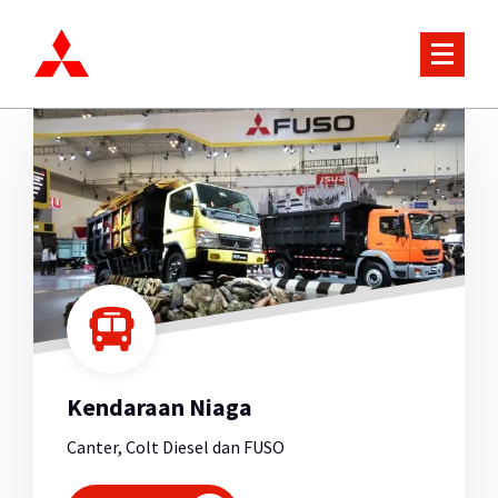
Lewati
ke
konten
Truck and Passenger Car
Kendaraan Niaga
Canter, Colt Diesel dan FUSO