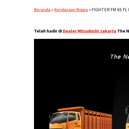
Beranda
»
Kendaraan Niaga
»
FIGHTER FM 65 FL 
Telah hadir di
Dealer Mitsubishi Jakarta
The Ne