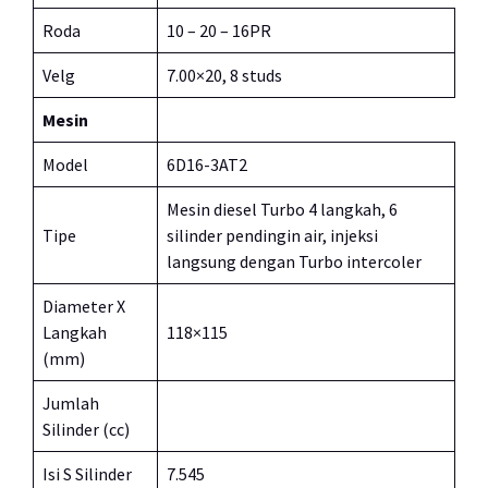
Roda
10 – 20 – 16PR
Velg
7.00×20, 8 studs
Mesin
Model
6D16-3AT2
Mesin diesel Turbo 4 langkah, 6
Tipe
silinder pendingin air, injeksi
langsung dengan Turbo intercoler
Diameter X
Langkah
118×115
(mm)
Jumlah
Silinder (cc)
Isi S Silinder
7.545