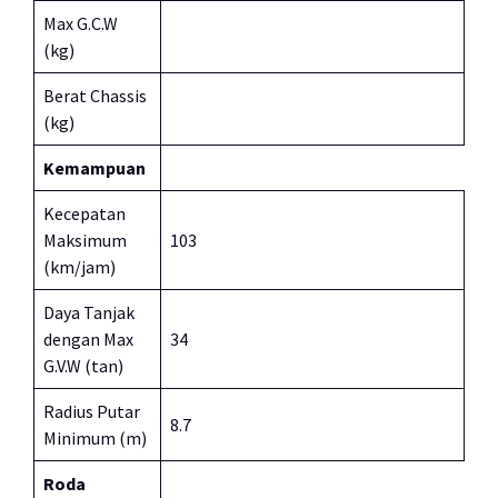
Max G.C.W
(kg)
Berat Chassis
(kg)
Kemampuan
Kecepatan
Maksimum
103
(km/jam)
Daya Tanjak
dengan Max
34
G.V.W (tan)
Radius Putar
8.7
Minimum (m)
Roda