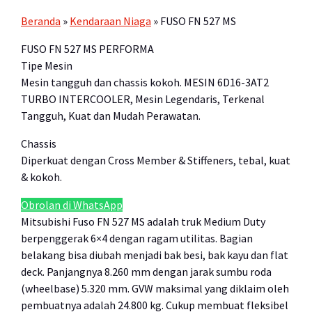
Beranda
»
Kendaraan Niaga
»
FUSO FN 527 MS
FUSO FN 527 MS PERFORMA
Tipe Mesin
Mesin tangguh dan chassis kokoh. MESIN 6D16-3AT2
TURBO INTERCOOLER, Mesin Legendaris, Terkenal
Tangguh, Kuat dan Mudah Perawatan.
Chassis
Diperkuat dengan Cross Member & Stiffeners, tebal, kuat
& kokoh.
Obrolan di WhatsApp
Mitsubishi Fuso FN 527 MS adalah truk Medium Duty
berpenggerak 6×4 dengan ragam utilitas. Bagian
belakang bisa diubah menjadi bak besi, bak kayu dan flat
deck. Panjangnya 8.260 mm dengan jarak sumbu roda
(wheelbase) 5.320 mm. GVW maksimal yang diklaim oleh
pembuatnya adalah 24.800 kg. Cukup membuat fleksibel