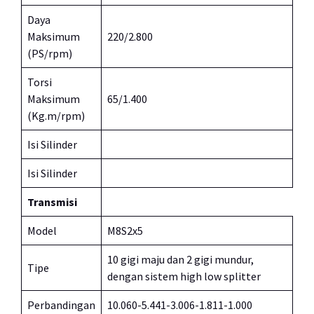
Daya
Maksimum
220/2.800
(PS/rpm)
Torsi
Maksimum
65/1.400
(Kg.m/rpm)
Isi Silinder
Isi Silinder
Transmisi
Model
M8S2x5
10 gigi maju dan 2 gigi mundur,
Tipe
dengan sistem high low splitter
Perbandingan
10.060-5.441-3.006-1.811-1.000